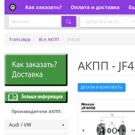
Как заказать?
Оплата и доставка
Е
Перейти
ПЕРЕЙТИ К АКПП...
к
АКПП
Transakpp
Все АКПП
JF404E
АКПП - JF
ДЕТАЛИ И КОМПЛЕКТЫ
Производители АКПП:
Audi / VW