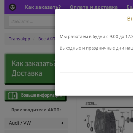
Как заказать?
Оплата и доставка
Е
В
Перейти
ПЕРЕЙТИ К АКПП...
к
АКПП
Мы работаем в будни с 9:00 до 17:3
Transakpp
Все АКПП
JF015E, RE0F11A (CVT)
Выходные и праздничные дни наш
АКПП - JF0
ДЕТАЛИ И КОМПЛЕКТЫ
Производители АКПП:
Audi / VW