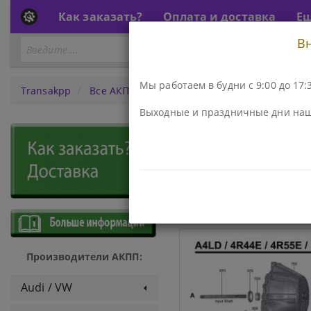
Как заказать?
Оплата и доставка
Е
В
Перейти
ПЕРЕЙТИ К АКПП...
к
АКПП
Мы работаем в будни с 9:00 до 17:3
Transakpp
Все АКПП
A4LD, 4R44E \55E, 5R55E \44E
Выходные и праздничные дни наш
АКПП - A4
ДЕТАЛИ И КОМПЛЕКТЫ
Производители АКПП:
Audi / VW