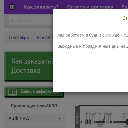
Как заказать?
Оплата и доставка
Е
В
Перейти
ПЕРЕЙТИ К АКПП...
к
АКПП
Мы работаем в будни с 9:00 до 17:3
Transakpp
Все АКПП
5sp SPCA, MPCA, SMMA
Выходные и праздничные дни наш
АКПП - 5s
ДЕТАЛИ И КОМПЛЕКТЫ
Производители АКПП:
Audi / VW