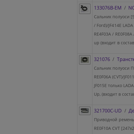
133076B-EM
/
NO
Сальник полуоси [5
/ Ford)/JF414E LADA
RE4F03A / RE0F08A / 
up (входит в сост
321076
/
Транст
Сальник полуоси ПР
RE0F06A (CVT)/JF011
JF015E только LADA 
Up, (входит в сост
321700C-UD
/
Де
Приводной ремень 
RE0F10A CVT [247x