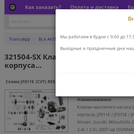
Как заказать?
Оплата и доставка
Е
В
Перейти
ПЕРЕЙТИ К АКПП...
к
АКПП
Мы работаем в будни с 9:00 до 17:3
Transakpp
Все АКПП
JF011E (CVT) RE0F10A
Насосы
Выходные и праздничные дни наш
321504-SX Клапан масляного насо
корпуса...
Схема JF011E (CVT) RE0F10A:
Код\Номер детали:
321504-SX
Наименование:
Клапан масляного насоса 
корпуса), JF011E / JF015E / 
Nissan, Suzuki, Mitsubishi, 
2.4L / 2.5L 2007-up (SONN