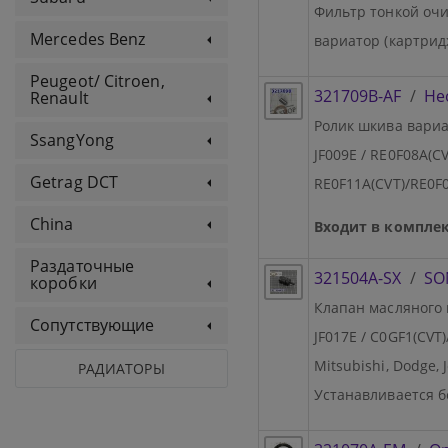
Фильтр тонкой очист
Mercedes Benz
вариатор (картрид
Peugeot/ Citroen,
321709B-AF
/
Не
Renault
Ролик шкива вариа
SsangYong
JF009E / RE0F08A(CV
Getrag DCT
RE0F11A(CVT)/RE0F06
China
Входит в комплек
Раздаточные
321504A-SX
/
SO
коробки
Клапан масляного н
Сопутствующие
JF017E / C0GF1(CVT
Mitsubishi, Dodge, J
РАДИАТОРЫ
Устанавливается б