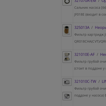
321070A-EM
/
Ор
Сальник насоса [66,
JF018E (входит в с
325013A
/
Неор
Фильтр картридж JF0
QR018CHA(CVT)/QR0
321010E-AF
/
Не
Фильтр грубой очис
(стоит в поддоне у
321010C-TW
/
L
Фильтр грубой очис
поддоне у насоса)