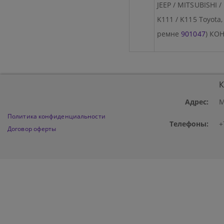
JEEP / MITSUBISHI 
K111 / K115 Toyot
ремне
901047
) КО
К
Адрес:
М
Политика конфиденциальности
Телефоны:
+
Договор оферты