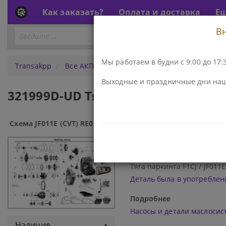
Как заказать?
Оплата и доставка
Е
В
Перейти
ПЕРЕЙТИ К АКПП...
к
АКПП
Мы работаем в будни с 9:00 до 17:3
Transakpp
Все АКПП
JF011E (CVT) RE0F10A
Насосы
Выходные и праздничные дни наш
321999D-UD Тяга паркинга f1cj / j
Схема JF011E (CVT) RE0F10A:
Код\Номер детали:
321999D-UD
Наименование:
Тяга паркинга F1CJ / JF01
Деталь была в употреблен
Подробнее
Насосы и детали маслоси
Наличие