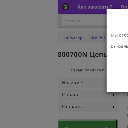
Как заказать?
Оп
Мы работ
Transakpp
Все АКПП
Разд
Выходны
800700N Цепь разда
Схема Раздатки:
Наличие
Оплата
Отправка