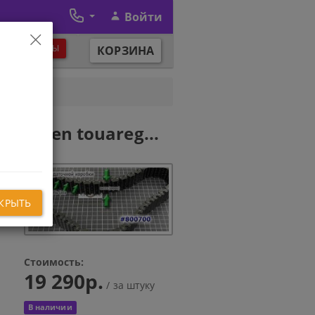
Войти
×
ЕЖИМ РАБОТЫ
КОРЗИНА
CHA...
kswagen touareg...
КРЫТЬ
Стоимость:
19 290р.
/ за штуку
В наличии