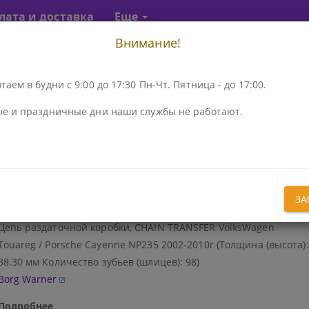
лата и доставка
Еще
Внимание!
Перейти
Р
ПЕРЕЙТИ К АКПП...
к
АКПП
аем в будни с 9:00 до 17:30 Пн-Чт. Пятница - до 17:00.
атки
Ремни, Цепи, Конуса CVT
Цепь раздаточной коробки, 
е и праздничные дни наши службы не работают.
точной коробки, chain transfer vol
Код\Номер детали:
800700N
ЗА
Наименование:
Цепь раздаточной коробки, CHAIN TRANSFER VolksWagen
Touareg / Porsche Cayenne NP235 2002-2010г (Толщина (высота):
38.30 мм Количество зубьев (шлицев): 98)
Borg Warner
Подробнее