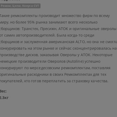
Ремни, Цепи, Конуса CVT
Такие ремкомплекты производит множество фирм по всему
миру, но более 95% рынка занимают всего несколько
сборщиков: Транстек, Пресижн, АТОК и оригинальные оверолы
от самих автопроизводителей. Была когда-то среди
сборщиков и заслуженная американская ALTO, но она не смогл
конкурировать на этом рынке и сейчас сконцентрировалась на
производстве дисков, заказывая Оверолы у АТОК. Некоторые
немецкие производители Оверолов (Autoline) успешно
конкурируют по мерседесовским ремкомплектам, поставляя
оригинальные расходники в своих Ремкомплектах для тех
покупателей, кто готов переплатить за страховку качества.
Вес:
2.3кг