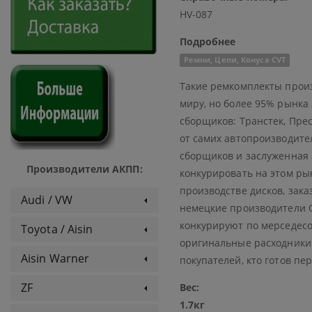
HV-087
Подробнее
Ремни, Цепи, Конуса CVT
Такие ремкомплекты прои
миру, но более 95% рынка
сборщиков: Транстек, Пре
от самих автопроизводител
сборщиков и заслуженная 
Производители АКПП:
конкурировать на этом ры
производстве дисков, зак
Audi / VW
немецкие производители О
конкурируют по мерседесо
Toyota / Aisin
оригинальные расходники 
Aisin Warner
покупателей, кто готов пе
ZF
Вес:
1.7кг