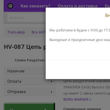
Как заказать?
Оплата и доставка
Е
В
Перейти
ПЕРЕЙТИ К АКПП...
к
АКПП
Мы работаем в будни с 9:00 до 17:3
Transakpp
Все АКПП
Раздатки
Ремни, Цепи, Кону
Выходные и праздничные дни наш
HV-087 Цепь раздаточной коробки, b
Схема Раздатки:
Код\Номер детали:
800700A
Наличие
Наименование:
Оплата
Цепь раздаточной коробки,
TRANSFER CASE) Высота 32м
Отправка
up имеет 2 звена синего ц
BORG WARNER
Справочные номера: