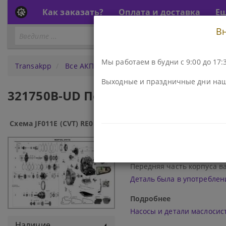
Как заказать?
Оплата и доставка
Е
В
Перейти
ПЕРЕЙТИ К АКПП...
к
АКПП
Мы работаем в будни с 9:00 до 17:3
Transakpp
Все АКПП
JF011E (CVT) RE0F10A
Насосы
Выходные и праздничные дни наш
321750B-UD Передняя часть корпуса
Схема JF011E (CVT) RE0F10A:
Код\Номер детали:
321750B-UD
Наименование:
Передняя часть корпуса вар
Деталь была в употреблен
Подробнее
Насосы и детали маслоси
Наличие