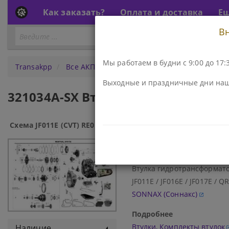
Как заказать?
Оплата и доставка
Е
В
Перейти
ПЕРЕЙТИ К АКПП...
к
АКПП
Мы работаем в будни с 9:00 до 17:3
Transakpp
Все АКПП
JF011E (CVT) RE0F10A
Втулки,
Выходные и праздничные дни наш
321034A-SX Втулка гидротрансформат
Схема JF011E (CVT) RE0F10A:
Код\Номер детали:
321034A-SX
Наименование:
Втулка гидротрансформатора
JF011E / JF016E / JF017E / 
SONNAX (Соннакс)
Подробнее
Втулки, Комплекты втулок
Наличие