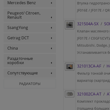
Mercedes Benz
Втулка гидротрансф
JF016E / JF017E / 
Peugeot/ Citroen,
Renault
321504A-SX
/
SO
SsangYong
Клапан масляного н
Getrag DCT
JF017E / C0GF1(CVT
Mitsubishi, Dodge, J
China
Устанавливается б
Раздаточные
коробки
321013CA-AF
/
Н
Сопутствующие
Фильтр тонкой очист
вариатор (картрид
РАДИАТОРЫ
321002CA-AT
/
A
Комплект прокладок
(толщина больших 