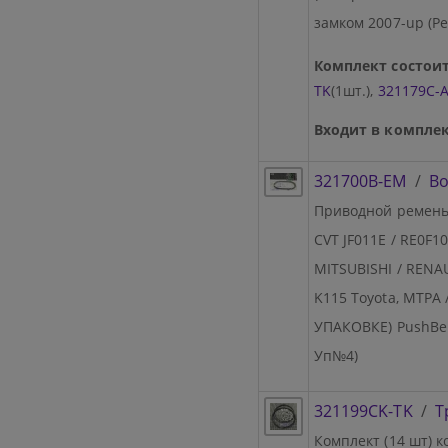
замком 2007-up (Ре
Комплект состоит
TK
(1шт.),
321179C-
Входит в комплек
321700B-EM
/
Bo
Приводной ремень 
CVT JF011E / RE0F1
MITSUBISHI / RENAU
K115 Toyota, MTP
УПАКОВКЕ) PushBelt
Уп№4)
321199CK-TK
/
Т
Комплект (14 шт) 