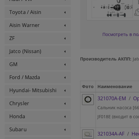
Toyota / Aisin
Aisin Warner
Посмотреть в п
ZF
Jatco (Nissan)
Производитель АКПП:
Jat
GM
Ford / Mazda
Фото
Наименование
Hyundai- Mitsubishi
321070A-EM
/
Ор
Chrysler
Сальник насоса [66,
Honda
JF018E (входит в с
Subaru
321034A-AF
/
Не