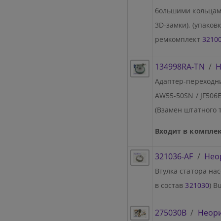
большими кольцами 
3D-замки), (упаковк
ремкомплект
3210
134998RA-TN
/
Н
Адаптер-переходник
AW55-50SN / JF506
(Взамен штатного 
Входит в комплек
321036-AF
/
Нео
Втулка статора нас
в состав
321030
) B
275030B
/
Неор