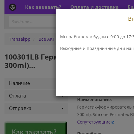
Как заказать?
Оплата и доставка
Е
В
Перейти
ПЕРЕЙТИ К АКПП...
к
АКПП
Мы работаем в будни с 9:00 до 17:3
Transakpp
Все АКПП
Герметик-формирователь прокл
Выходные и праздничные дни наш
100301LB Герметик-формировател
300ml)...
Код\Номер детали:
Наличие
100301LB
Оплата
Наименование:
Герметик-формирователь п
Отправка
300ml), Silicone Permatex B
Сопутствующие
Подробнее