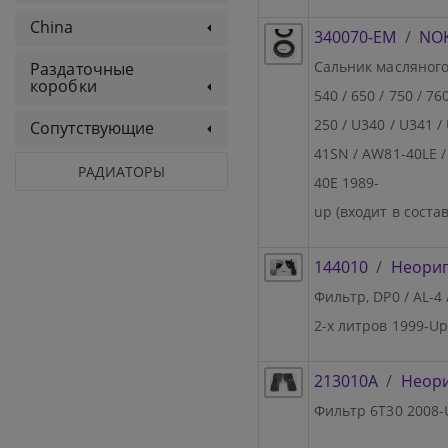
China
340070-EM
/
NOK
Сальник масляного н
Раздаточные
коробки
540 / 650 / 750 / 76
250 / U340 / U341 /
Сопутствующие
41SN / AW81-40LE /
РАДИАТОРЫ
40E 1989-
up (входит в сост
144010
/
Неори
Фильтр, DP0 / AL-4
2-х литров 1999-U
213010A
/
Неор
Фильтр 6T30 2008-