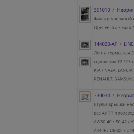
351010
/
Неори
Фильтр масляный с
Opel Vectra / Saab /
144020-AF
/
LIN
Лента тормозная DP
сцепления F2 / F3 
KIA / NAZA, LANCI
RENAULT, SAMSUNG
330034
/
Неори
Втулка крышки насо
все АКПП производст
AW50-40 / 50-42 / 
A442F / U660E / U44