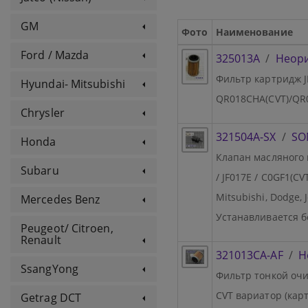
GM
Фото
Наименование
Ford / Mazda
325013A
/
Неор
Фильтр картридж JF0
Hyundai- Mitsubishi
QR018CHA(CVT)/QR0
Chrysler
321504A-SX
/
SO
Honda
Клапан масляного н
Subaru
/ JF017E / C0GF1(C
Mitsubishi, Dodge, J
Mercedes Benz
Устанавливается б
Peugeot/ Citroen,
Renault
321013CA-AF
/
Н
SsangYong
Фильтр тонкой очист
CVT вариатор (кар
Getrag DCT