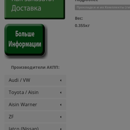
Прокладки и их Комплекты (гид
Вес:
0.355кг
Производители АКПП:
Audi / VW
Toyota / Aisin
Aisin Warner
ZF
Jatco (Nissan)