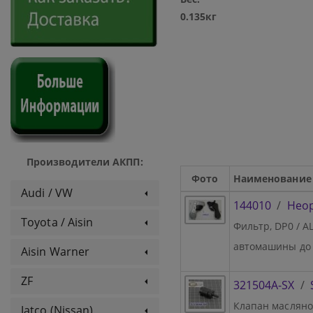
0.135кг
Производители АКПП:
Фото
Наименование
Audi / VW
144010
/
Нео
Toyota / Aisin
Фильтр, DP0 / AL
автомашины до 
Aisin Warner
ZF
321504A-SX
/
Клапан масляно
Jatco (Nissan)