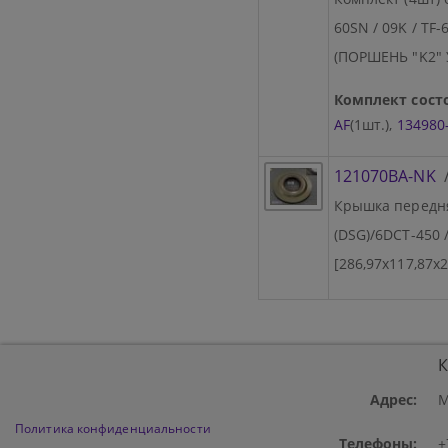
60SN / 09K / TF-
(ПОРШЕНЬ "K2"
Комплект состо
AF
(1шт.),
134980
121070BA-NK
Крышка передн
(DSG)/6DCT-450
[286,97х117,87х2
К
Адрес:
М
Политика конфиденциальности
Телефоны:
+