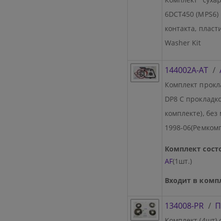
6DCT450 (MPS6)
контакта, пласт
Washer Kit
144002A-AT
/
Комплект прокла
DP8 C прокладк
комплекте), без
1998-06(Ремкомп
Комплект состо
AF
(1шт.)
Входит в компл
134008-PR
/
П
Комплект (4шт)