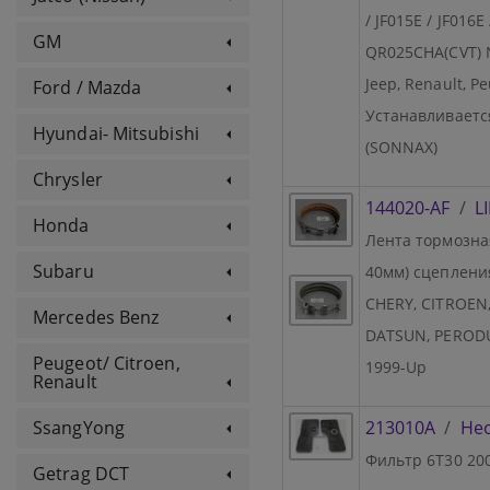
/ JF015E / JF016
GM
QR025CHA(CVT) Ni
Jeep, Renault, Pe
Ford / Mazda
Устанавливается
Hyundai- Mitsubishi
(SONNAX)
Chrysler
144020-AF
/
L
Honda
Лента тормозная
Subaru
40мм) сцепления
CHERY, CITROEN, 
Mercedes Benz
DATSUN, PERODU
Peugeot/ Citroen,
1999-Up
Renault
213010A
/
Не
SsangYong
Фильтр 6T30 20
Getrag DCT