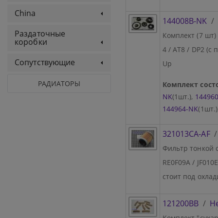
China
144008B-NK
Раздаточные
Комплект (7 шт
коробки
4 / AT8 / DP2 (с
Сопутствующие
Up
РАДИАТОРЫ
Комплект состо
NK
(1шт.),
14496
144964-NK
(1шт.)
321013CA-AF
Фильтр тонкой о
RE0F09A / JF010E
стоит под охлад
121200BB
/
Н
Комплект "суха