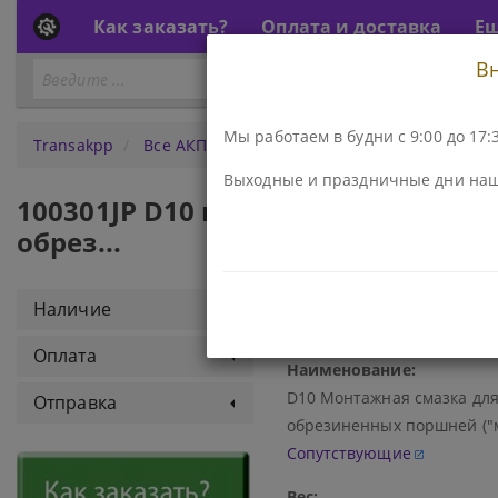
Как заказать?
Оплата и доставка
Е
В
Перейти
ПЕРЕЙТИ К АКПП...
к
АКПП
Мы работаем в будни с 9:00 до 17:3
Transakpp
Все АКПП
D10 Монтажная смазка для устан
Выходные и праздничные дни наш
100301JP D10 монтажная смазка д
обрез...
Код\Номер детали:
Наличие
100301JP
Оплата
Наименование:
D10 Монтажная смазка для
Отправка
обрезиненных поршней ("мё
Сопутствующие
Вес: