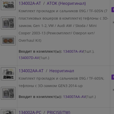
134002A-AT
/
ATOK (Неоригинал)
Комплект прокладок и сальников 09G / TF-60SN (7
пластиковых вошеров в комплекте) тефлоны с 3D-
замком, Gen 1-2, VW / Audi AW / Skoda / Mini
Cooper 2003-13 (Ремкомплект/ Оверол кит/
Overhaul Kit)
Входит в комплект(ы):
134007A-AV
(1шт.),
134007D-AV
(1шт.)
134002AA-AT
/
Неоригинал
Комплект прокладок и сальников 09G / TF-60SN,
тефлоны с 3D-замком GEN3 2014-up
Входит в комплект(ы):
134007AA-AV
(1шт.)
134002A-PC
/
PRICISE(TW)