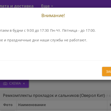
лата и доставка
Еще
Внимание!
Перейти
Р
ПЕРЕЙТИ К АКПП...
к
АКПП
аем в будни с 9:00 до 17:30 Пн-Чт. Пятница - до 17:00.
 09G\09K\09M
Детали для АКПП 09G\09K\09M
е и праздничные дни наши службы не работают.
Детали и Ремкомплект
09G\09K\09M
ЗА
СХЕМА
Ремкомплекты прокладок и сальников (Оверол Кит)
(14
Фото
Наименование