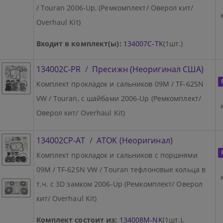
/ Touran 2006-Up, (Ремкомплект/ Оверол кит/
Overhaul Kit)
Входит в комплект(ы):
134007C-TK
(1шт.)
134002C-PR
/
Пресижн (Неоригинал США)
Комплект прокладок и сальников 09M / TF-62SN
VW / Touran, с шайбами 2006-Up (Ремкомплект/
Оверол кит/ Overhaul Kit)
134002CP-AT
/
ATOK (Неоригинал)
Комплект прокладок и сальников с поршнями
09M / TF-62SN VW / Touran тефлоновые кольца в
т.ч. с 3D замком 2006-Up (Ремкомплект/ Оверол
кит/ Overhaul Kit)
Комплект состоит из:
134008M-NK
(1шт.),