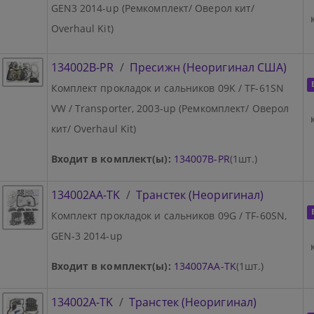
GEN3 2014-up (Ремкомплект/ Оверол кит/
Overhaul Kit)
134002B-PR
/
Пресижн (Неоригинал США)
Комплект прокладок и сальников 09K / TF-61SN
VW / Transporter, 2003-up (Ремкомплект/ Оверол
кит/ Overhaul Kit)
Входит в комплект(ы):
134007B-PR
(1шт.)
134002AA-TK
/
Транстек (Неоригинал)
Комплект прокладок и сальников 09G / TF-60SN,
GEN-3 2014-up
Входит в комплект(ы):
134007AA-TK
(1шт.)
134002A-TK
/
Транстек (Неоригинал)