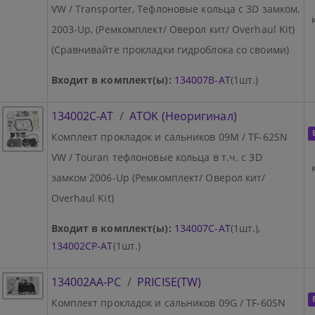
VW / Transporter, Тефлоновые кольца с 3D замком,
2003-Up, (Ремкомплект/ Оверол кит/ Overhaul Kit)
(Сравнивайте прокладки гидроблока со своими)
Входит в комплект(ы):
134007B-AT
(1шт.)
134002C-AT
/
ATOK (Неоригинал)
Комплект прокладок и сальников 09M / TF-62SN
VW / Touran тефлоновые кольца в т.ч. с 3D
замком 2006-Up (Ремкомплект/ Оверол кит/
Overhaul Kit)
Входит в комплект(ы):
134007C-AT
(1шт.),
134002CP-AT
(1шт.)
134002AA-PC
/
PRICISE(TW)
Комплект прокладок и сальников 09G / TF-60SN