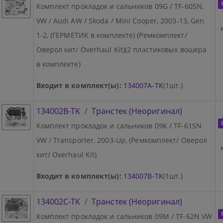
Комплект прокладок и сальников 09G / TF-60SN,
VW / Audi AW / Skoda / Mini Cooper, 2003-13, Gen
1-2, (ГЕРМЕТИК в комплекте) (Ремкомплект/
Оверол кит/ Overhaul Kit)(2 пластиковых вошера
в комплекте)
Входит в комплект(ы):
134007A-TK
(1шт.)
134002B-TK
/
Транстек (Неоригинал)
Комплект прокладок и сальников 09K / TF-61SN
VW / Transporter, 2003-Up, (Ремкомплект/ Оверол
кит/ Overhaul Kit)
Входит в комплект(ы):
134007B-TK
(1шт.)
134002C-TK
/
Транстек (Неоригинал)
Комплект прокладок и сальников 09M / TF-62N VW