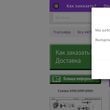
Как заказать?
Оп
Мы работ
Transakpp
Все АКПП
АКПП
Выходны
Схема 09G\09K\09M: